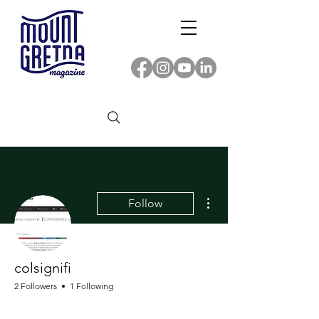
More actions
Follow
colsignifi
2 Followers
1 Following