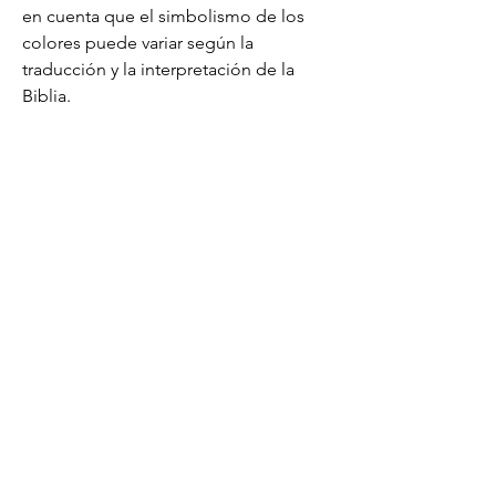
en cuenta que el simbolismo de los 
colores puede variar según la 
traducción y la interpretación de la 
Biblia.
DONATE NOW
Located on Lenape Delaware and
Susquehannock land at
Box 205, Mount Gretna, PA 17064
© 2026 by
Mount Gretna Magazine